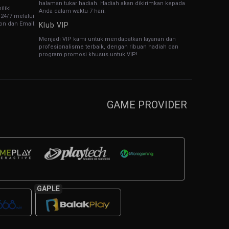
halaman tukar hadiah. Hadiah akan dikirimkan kepada
liki
Anda dalam waktu 7 hari.
 24/7 melalui
pon dan Email.
Klub VIP
Menjadi VIP kami untuk mendapatkan layanan dan
profesionalisme terbaik, dengan ribuan hadiah dan
program promosi khusus untuk VIP!
GAME PROVIDER
GAPLE