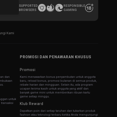
SUPPORTED
RESPONSIBLE
BROWSERS
GAMING
ngi Kami
PROMOSI DAN PENAWARAN KHUSUS
Promosi
han dan
Kami menawarkan bonus penyambutan untuk anggota
pembukaan
baru, reload bonus, promosi bulanan di semua produk,
is.
rebate harian dan mingguan. Selain itu, ada program
ucapan terima kasih untuk anggota yang aktif dan
banyak game mini untuk memberikan ribuan kartu
game setiap minggu.
nggan untuk
transaksi
Klub Reward
Dapatkan poin dari setiap taruhan dan tukarkan produk
fashion atau teknologi terbaru ketika Anda mengunjungi