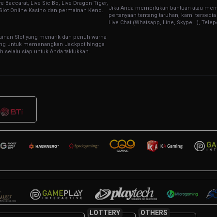
ive Baccarat, Live Sic Bo, Live Dragon Tiger,
Jika Anda memerlukan bantuan atau memi
, Slot Online Kasino dan permainan Keno.
pertanyaan tentang taruhan, kami tersedia
Live Chat (Whatsapp, Line, Skype...), Tele
inan Slot yang menarik dan penuh warna
ng untuk memenangkan Jackpot hingga
h selalu siap untuk Anda taklukkan.
LOTTERY
OTHERS