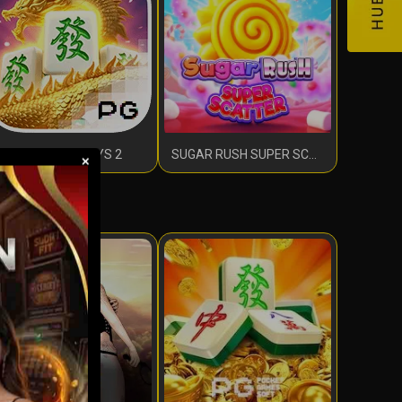
MAHJONG WAYS 2
SUGAR RUSH SUPER SCATTER