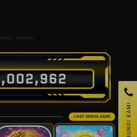
,003,230
LIHAT SEMUA GAME