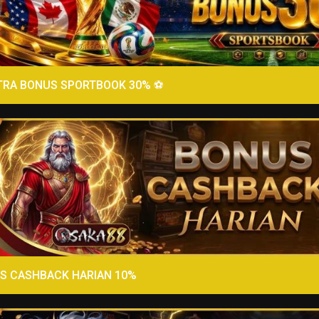
TRA BONUS SPORTBOOK 30% ⚽
S CASHBACK HARIAN 10%