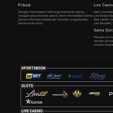
Pribadi
Live Casin
Dengan menerapkan teknologi keamanan paling
Kami memiliki
canggih yang tersedia saat ini, kami memastikan bahwa
Live Dealer K
semua informasi pribadi dan transaksi anggota akan
Asia cantik, L
benar-benar aman.
Live Roulette
Game Slot
Ratusan perma
dengan pelua
miliaran Rupia
SPORTSBOOK
SLOTS
LIVE CASINO