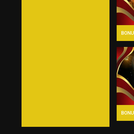
BONU
BONU