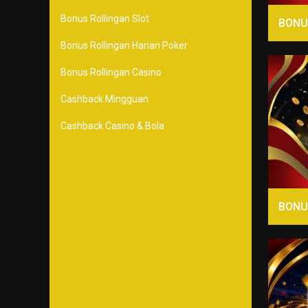
Bonus Rollingan Slot
BONU
Bonus Rollingan Harian Poker
Bonus Rollingan Casino
Cashback Mingguan
Cashback Casino & Bola
BONU