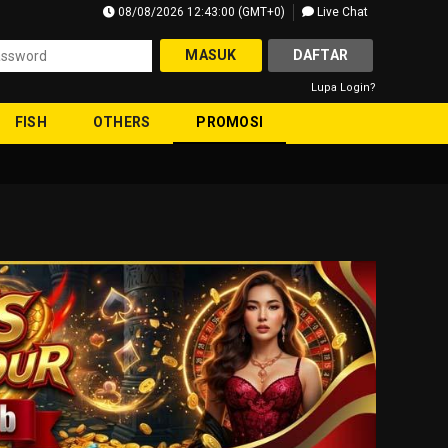
08/08/2026 12:43:02 (GMT+0)
Live Chat
MASUK
DAFTAR
Lupa Login?
FISH
OTHERS
PROMOSI