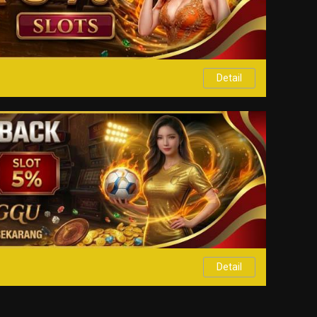
Detail
Detail