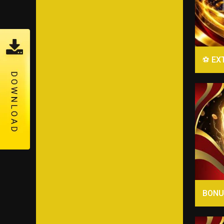
⚽ EX
BONU